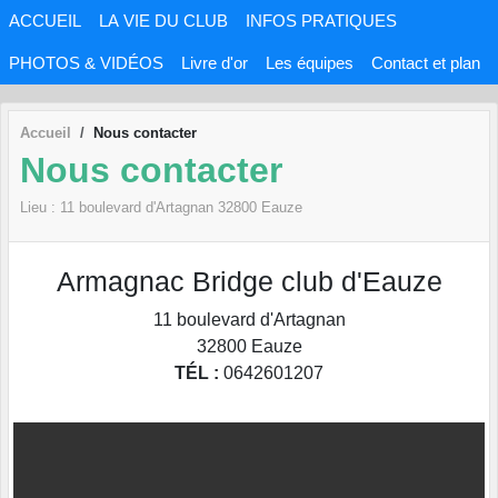
Panneau de gestion des cookies
ACCUEIL
LA VIE DU CLUB
INFOS PRATIQUES
PHOTOS & VIDÉOS
Livre d'or
Les équipes
Contact et plan
Accueil
Nous contacter
Nous contacter
Lieu :
11 boulevard d'Artagnan
32800
Eauze
Armagnac Bridge club d'Eauze
11 boulevard d'Artagnan
32800
Eauze
TÉL :
0642601207